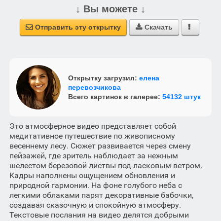
↓ Вы можете ↓
Отправить эту открытку
Скачать



Открытку загрузил:
елена
перевозчикова
Всего картинок в галерее:
54132 штук
Это атмосферное видео представляет собой
медитативное путешествие по живописному
весеннему лесу. Сюжет развивается через смену
пейзажей, где зритель наблюдает за нежным
шелестом березовой листвы под ласковым ветром.
Кадры наполнены ощущением обновления и
природной гармонии. На фоне голубого неба с
легкими облаками парят декоративные бабочки,
создавая сказочную и спокойную атмосферу.
Текстовые послания на видео делятся добрыми