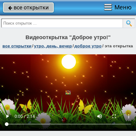
Меню
все открытки

Видеооткрытка "Доброе утро!"
все открытки
/
утро, день, вечер
/
доброе утро
/
эта открытка