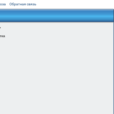
роза
Обратная связь
"
тка