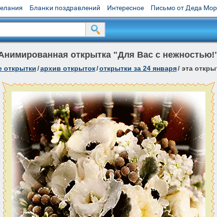
желания
Бланки поздравлений
Интересное
Письмо от Деда Мо
Анимированная открытка "Для Вас с нежностью!
е открытки
/
архив открыток
/
открытки за 24 января
/
эта откры