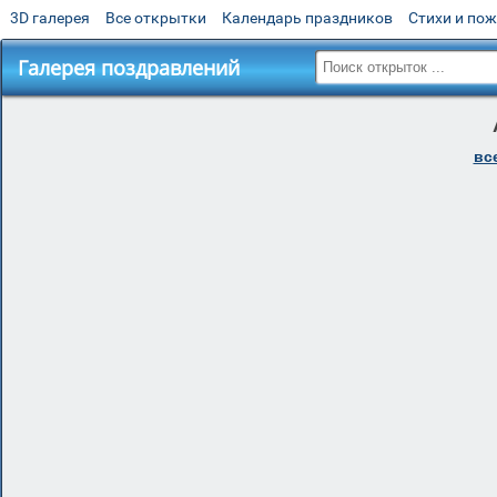
3D галерея
Все открытки
Календарь праздников
Стихи и по
Галерея поздравлений
вс