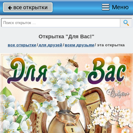
Меню
все открытки

Открытка "Для Вас!"
все открытки
/
для друзей
/
всем друзьям
/
эта открытка