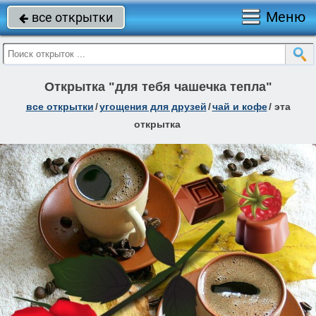
Меню
все открытки

Открытка "для тебя чашечка тепла"
все открытки
/
угощения для друзей
/
чай и кофе
/
эта
открытка