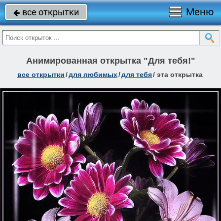
Меню
все открытки

Анимированная открытка "Для тебя!"
все открытки
/
для любимых
/
для тебя
/
эта открытка