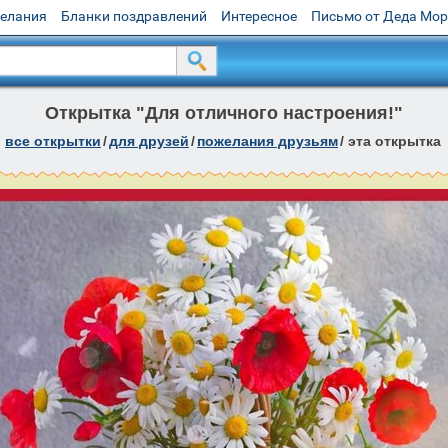
желания
Бланки поздравлений
Интересное
Письмо от Деда Мо
Открытка "Для отличного настроения!"
все открытки
/
для друзей
/
пожелания друзьям
/
эта открытка