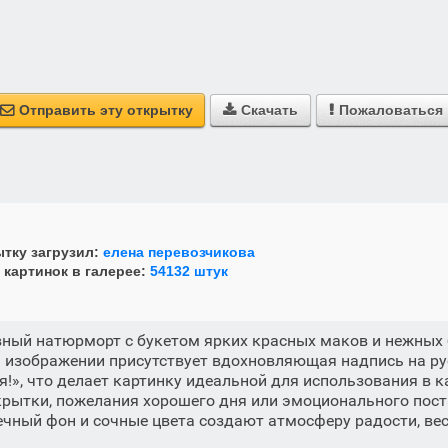
Отправить эту открытку
Скачать
Пожаловаться



тку загрузил:
елена перевозчикова
 картинок в галерее:
54132 штук
вный натюрморт с букетом ярких красных маков и нежных
а изображении присутствует вдохновляющая надпись на р
я!», что делает картинку идеальной для использования в к
рытки, пожелания хорошего дня или эмоционального пост
нечный фон и сочные цвета создают атмосферу радости, вес