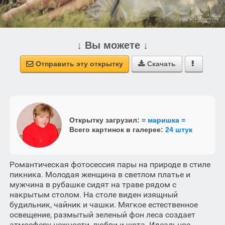
↓ Вы можете ↓
Отправить эту открытку
Скачать



Открытку загрузил:
= маришка =
Всего картинок в галерее:
24 штук
Романтическая фотосессия пары на природе в стиле
пикника. Молодая женщина в светлом платье и
мужчина в рубашке сидят на траве рядом с
накрытым столом. На столе виден изящный
будильник, чайник и чашки. Мягкое естественное
освещение, размытый зеленый фон леса создает
атмосферу нежности, любви и уюта. Идеальное