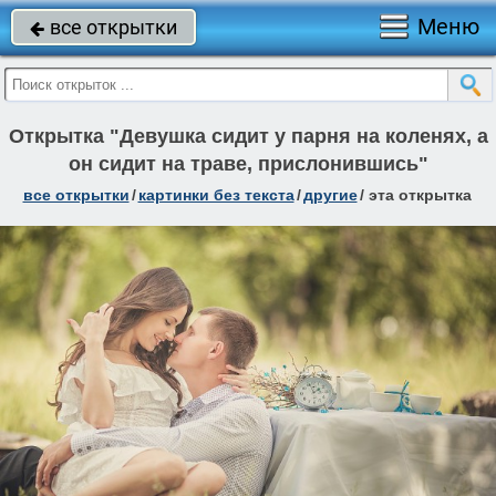
Меню
все открытки

Открытка "Девушка сидит у парня на коленях, а
он сидит на траве, прислонившись"
все открытки
/
картинки без текста
/
другие
/
эта открытка