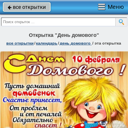
Меню
все открытки

Открытка "День домового"
все открытки
/
календарь
/
день домового
/
эта открытка