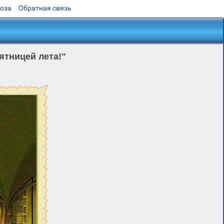
роза
Обратная связь
тницей лета!"