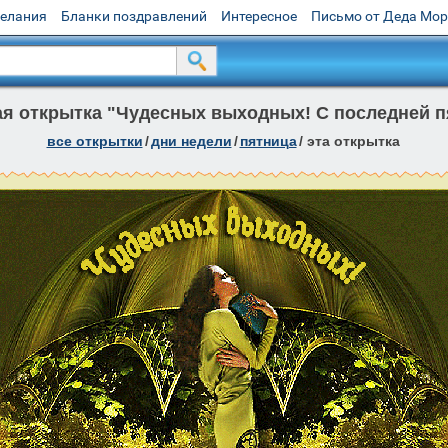
желания
Бланки поздравлений
Интересное
Письмо от Деда Мо
я открытка "Чудесных выходных! С последней пя
все открытки
/
дни недели
/
пятница
/
эта открытка