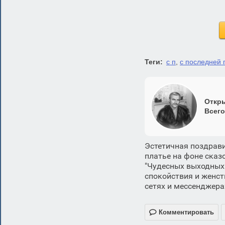
Теги:
с п
,
с последней 
Откры
Всего
Эстетичная поздрав
платье на фоне сказ
"Чудесных выходных!
спокойствия и женст
сетях и мессенджера

Комментировать