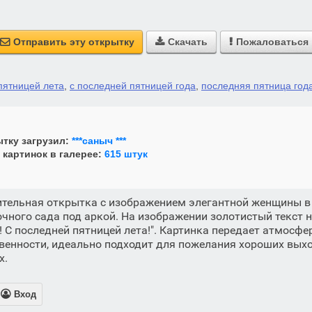
Отправить эту открытку
Скачать
Пожаловаться



пятницей лета
,
с последней пятницей года
,
последняя пятница год
тку загрузил:
***саныч ***
 картинок в галерее:
615 штук
ительная открытка с изображением элегантной женщины в
очного сада под аркой. На изображении золотистый текст 
 С последней пятницей лета!". Картинка передает атмосфер
венности, идеально подходит для пожелания хороших вых
х.

Вход