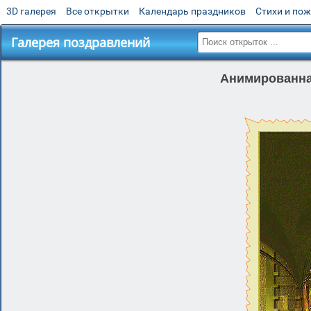
3D галерея
Все открытки
Календарь праздников
Стихи и по
Галерея поздравлений
Анимированна