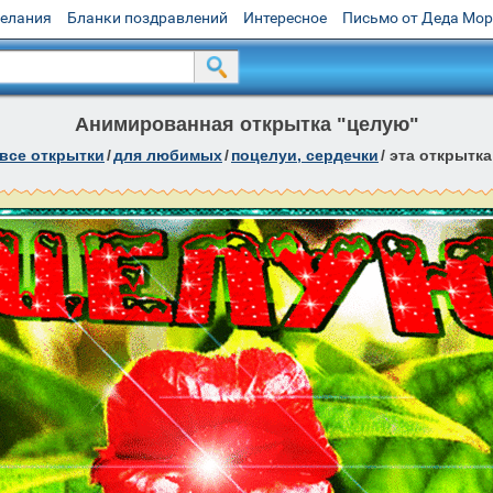
желания
Бланки поздравлений
Интересное
Письмо от Деда Мо
Анимированная открытка "целую"
все открытки
/
для любимых
/
поцелуи, сердечки
/
эта открытка