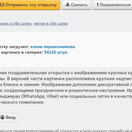
Отправить эту открытку
Скачать
Пожаловаться



моки в обе щеки
,
чмоки в обе щеки
тку загрузил:
елена перевозчикова
 картинок в галерее:
54132 штук
ная поздравительная открытка с изображением крупных кр
вы. В верхней части картинки расположена крупная надпи
 блеска и сияния. Изображение дополнено декоративной
и, создающими праздничное и романтичное настроение. И
енджерах (WhatsApp, Viber) или социальных сетях в качест
ческого пожелания.

Вход
иться своим впечатлением об открытке и/или сказать спасибо её а