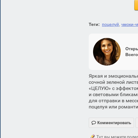
Теги:
поцелуй
,
чмоки-ч
Откры
Всего
Яркая и эмоциональ
сочной зеленой лист
«ЦЕЛУЮ» с эффектом
и световыми бликам
для отправки в месс
поцелуя или романти

Комментировать
Тут вы можете подел