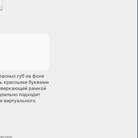
асных губ на фоне
сь красными буквами
 сверкающей рамкой
деально подходит
ве виртуального
втору: