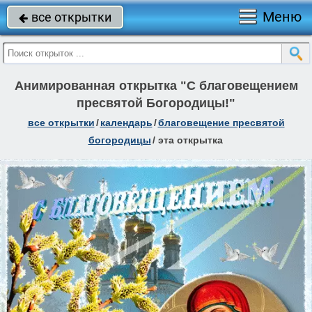
Меню
все открытки

Анимированная открытка "C благовещением
пресвятой Богородицы!"
все открытки
/
календарь
/
благовещение пресвятой
богородицы
/
эта открытка