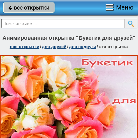
Меню
все открытки

Анимированная открытка "Букетик для друзей"
все открытки
/
для друзей
/
для подруги
/
эта открытка