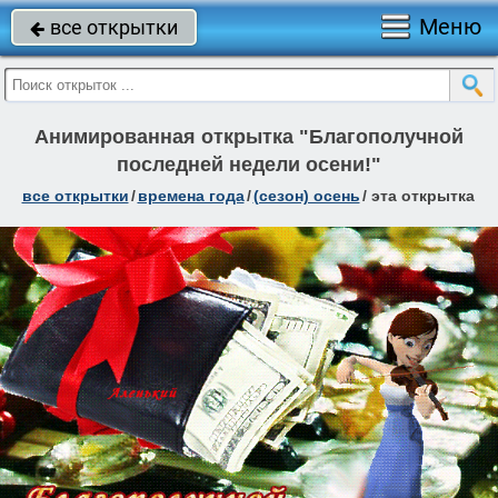
Меню
все открытки

Анимированная открытка "Благополучной
последней недели осени!"
все открытки
/
времена года
/
(сезон) осень
/
эта открытка