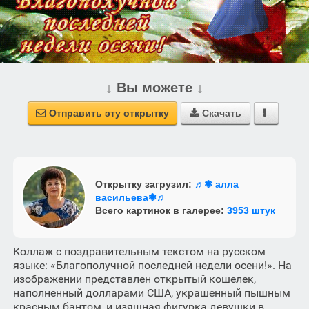
↓ Вы можете ↓
Отправить эту открытку
Скачать



Открытку загрузил:
♬❃ алла
васильева❃♬
Всего картинок в галерее:
3953 штук
Коллаж с поздравительным текстом на русском
языке: «Благополучной последней недели осени!». На
изображении представлен открытый кошелек,
наполненный долларами США, украшенный пышным
красным бантом, и изящная фигурка девушки в