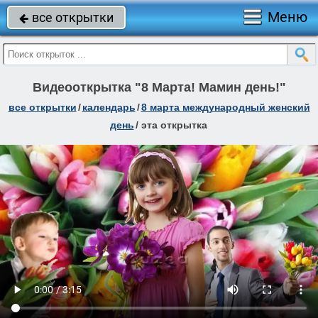
Меню
все открытки

Видеооткрытка "8 Марта! Мамин день!"
все открытки
/
календарь
/
8 марта международный женский
день
/
эта открытка