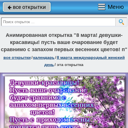
Меню
все открытки

Анимированная открытка "8 марта! девушки-
красавицы! пусть ваше очарование будет
сравнимо с запахом первых весенних цветов! п"
все открытки
/
календарь
/
8 марта международный женский
день
/
эта открытка