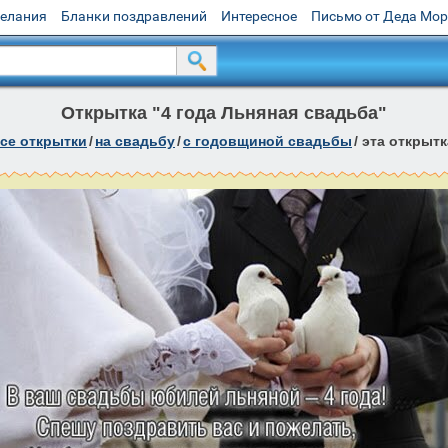
желания
Бланки поздравлений
Интересное
Письмо от Деда Мо
Открытка "4 года Льняная свадьба"
се открытки
/
на свадьбу
/
с годовщиной свадьбы
/
эта открытк