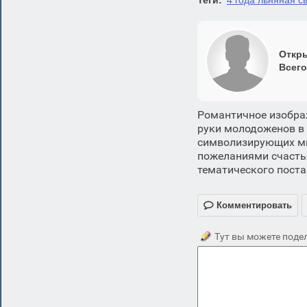
Теги:
4 года льняная с
Откры
Всего
Романтичное изобра
руки молодоженов в 
символизирующих мир
пожеланиями счастья
тематического поста

Комментировать
Тут вы можете подел