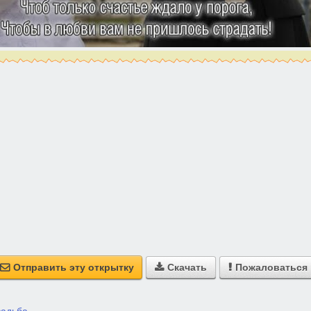
Отправить эту открытку
Скачать
Пожаловаться


