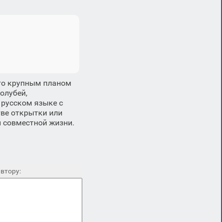
ото крупным планом
олубей,
 русском языке с
тве открытки или
и совместной жизни.
втору: