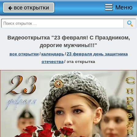
Меню
все открытки

Видеооткрытка "23 февраля! С Праздником,
дорогие мужчины!!!"
все открытки
/
календарь
/
23 февраля день защитника
отечества
/
эта открытка