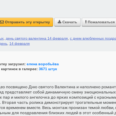
Отправить эту открытку
Скачать
Пожаловаться



ых
,
день святого валентина 14 февраля
,
с днем влюбленных поздр
день
,
14 февраля
тку загрузил:
елена воробьёва
 картинок в галерее:
3671 штук
део посвящено Дню святого Валентина и наполнено роман
яд представляет собой динамичную смену эмоциональных 
 пар и милого ангелочка до ярких композиций с красным
 Вторая часть ролика демонстрирует трогательные момен
я временем вместе. Весь монтаж пронизан темой любви, 
льным для поздравления близких людей в этот особенный 