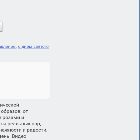
авление
,
с днём святого
тической
образов: от
и розами и
ты реальных пар,
нежности и радости,
день. Видео