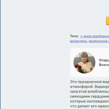
Теги:
с днем влюбленн
валентина
,
валентинов 
Откры
Всего
Это праздничное ви
атмосферой. Видеор
силуэтов влюбленных
сияющими сердцами.
которые наслаждаютс
что делает его идеа