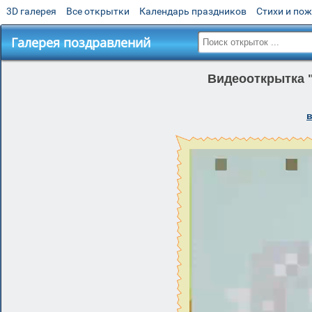
3D галерея
Все открытки
Календарь праздников
Стихи и по
Галерея поздравлений
Видеооткрытка "
в