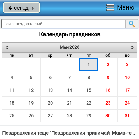
Меню
сегодня

Календарь праздников
«
»
Май 2026
пн
вт
ср
чт
пт
сб
вс
1
2
3
4
5
6
7
8
9
10
11
12
13
14
15
16
17
18
19
20
21
22
23
24
25
26
27
28
29
30
31
Поздравления теще "Поздравления принимай, Мама-теща, эти: Красный праздник Первомай Нынче на"