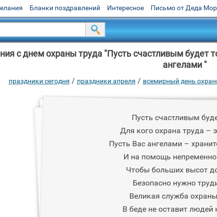
желания
Бланки поздравлений
Интересное
Письмо от Деда Мо
ия с днем охраны труда "Пусть счастливым будет то
ангелами "
/
/
праздники сегодня
праздники апреля
всемирный день охран
Пусть счастливым буде
Для кого охрана труда – 
Пусть Вас ангелами – хранит
И на помощь непременно
Чтобы больших высот д
Безопасно нужно труди
Великая служба охраны
В беде не оставит людей 