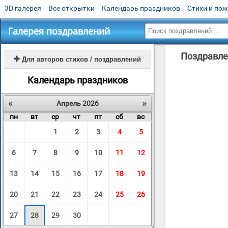
3D галерея
Все открытки
Календарь праздников
Стихи и по
Галерея поздравлений
Поздравлен

Для авторов стихов / поздравлений
Календарь праздников
«
»
Апрель 2026
пн
вт
ср
чт
пт
сб
вс
1
2
3
4
5
6
7
8
9
10
11
12
13
14
15
16
17
18
19
20
21
22
23
24
25
26
27
28
29
30