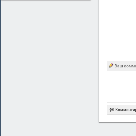
Ваш комме

Комменти