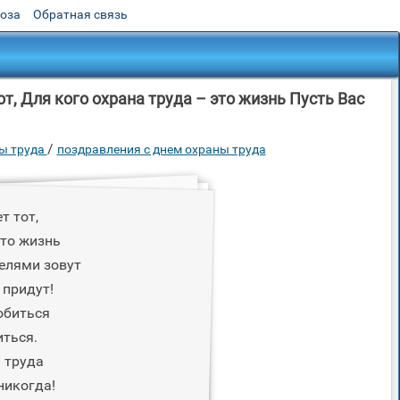
роза
Обратная связь
т, Для кого охрана труда – это жизнь Пусть Вас
/
ы труда
поздравления с днем охраны труда
т тот,
это жизнь
елями зовут
 придут!
обиться
ться.
 труда
никогда!