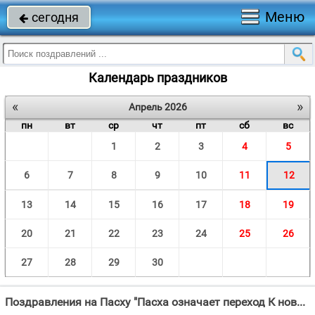
Меню
сегодня

Календарь праздников
«
»
Апрель 2026
пн
вт
ср
чт
пт
сб
вс
1
2
3
4
5
6
7
8
9
10
11
12
13
14
15
16
17
18
19
20
21
22
23
24
25
26
27
28
29
30
Поздравления на Пасху "Пасха означает переход К новой жизни от греха и плена."