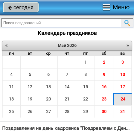
Меню
сегодня

Календарь праздников
«
»
Май 2026
пн
вт
ср
чт
пт
сб
вс
1
2
3
4
5
6
7
8
9
10
11
12
13
14
15
16
17
18
19
20
21
22
23
24
25
26
27
28
29
30
31
Поздравления на день кадровика "Поздравляем с Деньком кадровика, Ваша роль на фирме велика."