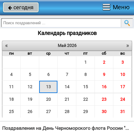
Меню
сегодня

Календарь праздников
«
»
Май 2026
пн
вт
ср
чт
пт
сб
вс
1
2
3
4
5
6
7
8
9
10
11
12
13
14
15
16
17
18
19
20
21
22
23
24
25
26
27
28
29
30
31
Поздравления на День Черноморского флота России "Майским днем на карауле Встанет грозно гордый флот."