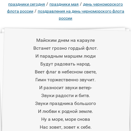
/
/
праздники сегодня
праздники мая
день черноморского
/
флота россии
поздравления на день черноморского флота
россии
Майским днем на карауле
Встанет грозно гордый флот.
И парадным маршем люди
Будут радовать народ.
Веет флаг в небесном свете,
Гимн торжественно звучит.
И разносит звуки ветер-
Звуки радости и битв.
Звуки праздника большого
И любви к родной земле.
Ну а море, море снова
Нас зовет, зовет к себе.