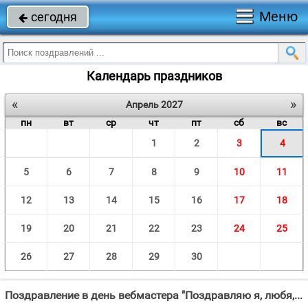
Меню
сегодня

Календарь праздников
«
»
Апрель 2027
пн
вт
ср
чт
пт
сб
вс
1
2
3
4
5
6
7
8
9
10
11
12
13
14
15
16
17
18
19
20
21
22
23
24
25
26
27
28
29
30
Поздравление в день вебмастера "Поздравляю я, любя, С Днем вебмастера тебя."