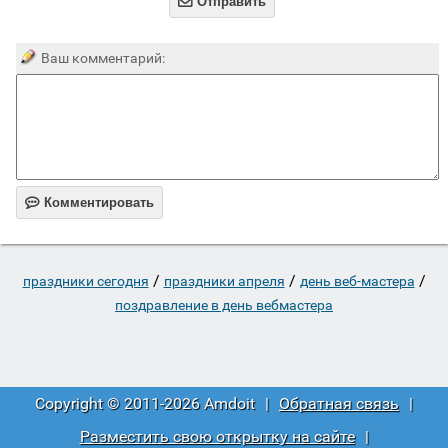

Отправить
Ваш комментарий:

Комментировать
/
/
/
праздники сегодня
праздники апреля
день веб-мастера
поздравление в день вебмастера
Copyright © 2011-2026 Amdoit
|
Обратная связь
|
Разместить свою открытку на сайте
|