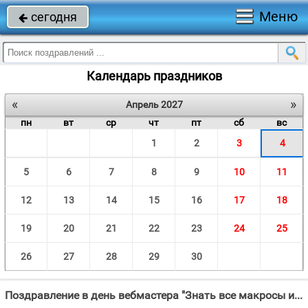
Меню
сегодня

Календарь праздников
«
»
Апрель 2027
пн
вт
ср
чт
пт
сб
вс
1
2
3
4
5
6
7
8
9
10
11
12
13
14
15
16
17
18
19
20
21
22
23
24
25
26
27
28
29
30
Поздравление в день вебмастера "Знать все макросы и тэги, Посещаемость растить — Все веб-мастер может делать."