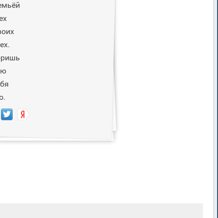
емьёй
ех
воих
ех.
оришь
ню
ебя
ю.