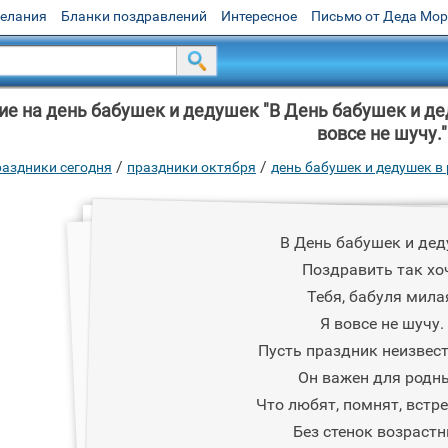
желания
Бланки поздравлений
Интересное
Письмо от Деда Мо
е на день бабушек и дедушек "В День бабушек и дед
вовсе не шучу."
/
/
раздники сегодня
праздники октября
день бабушек и дедушек в
В День бабушек и де
Поздравить так хо
Тебя, бабуля мила
Я вовсе не шучу.
Пусть праздник неизвест
Он важен для родн
Что любят, помнят, встр
Без стенок возрастн