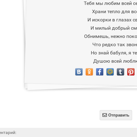
Тебя мы любим всей с
Храни тепло для вс
И искорки в глазах с
И милый добрый см
Обнимешь, нежно пок
Что редко так зво
Но знай бабуля, я т
Душою всей любл

Отправить
нтарий: