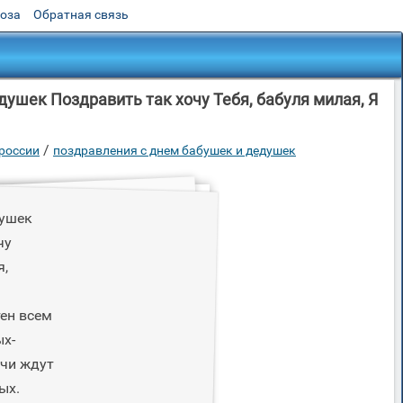
роза
Обратная связь
ушек Поздравить так хочу Тебя, бабуля милая, Я
/
 россии
поздравления с днем бабушек и дедушек
душек
чу
я,
ен всем
ых-
ечи ждут
ых.