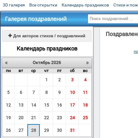
3D галерея
Все открытки
Календарь праздников
Стихи и по
Галерея поздравлений
Поздравлени

Для авторов стихов / поздравлений
Календарь праздников
п
«
»
Октябрь 2026
пн
вт
ср
чт
пт
сб
вс
1
2
3
4
5
6
7
8
9
10
11
12
13
14
15
16
17
18
19
20
21
22
23
24
25
26
27
28
29
30
31