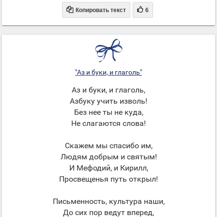


Копировать текст
6
"Аз и буки, и глаголь"
Аз и буки, и глаголь,
Азбуку учить изволь!
Без нее ты не куда,
Не слагаются слова!
Скажем мы спасибо им,
Людям добрым и святым!
И Мефодий, и Кирилл,
Просвещенья путь открыл!
Письменность, культура наши,
До сих пор ведут вперед,