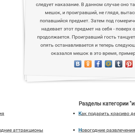
следует наказание. В данном случае оно т
мешок, и проигравший, не глядя, выта
попавшийся предмет. Затем под гомерич
надевает этот предмет на себя - поверх 
продолжается. Проигравший гость танцуе
опять останавливается и теперь следующ
оказался мешок в это время, приме
Разделы категории "и
ия
Как подарить красиво д
годние аттракционы
Новогодние развлечени