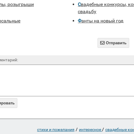
олы, розыгрыши
Свадебные конкурсы, конкурсы на
свадьбу
ерсальные
Фанты на новый год

Отправить
ентарий:
ировать
/
/
стихи и пожелания
интересное
свадебные кон