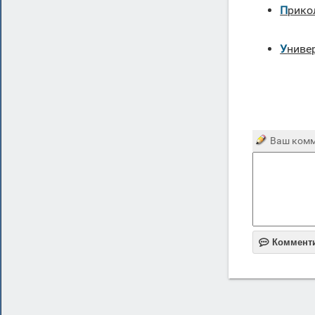
Прик
унив
Ваш комм

Коммент