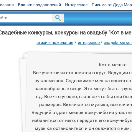
желания
Бланки поздравлений
Интересное
Письмо от Деда Мо
Свадебные конкурсы, конкурсы на свадьбу "Кот в меш
/
/
стихи и пожелания
интересное
свадебные кон
Кот в мешке
Все участники становятся в круг. Ведущий на
руках мешок. Содержимое мешка известно
разнообразные вещи. Это могут быть трусы
т.д. Все что угодно, главное что бы они б
размеров. Включается музыка, все начин
Ведущий отдает мешок кому-либо из участн
избавиться от него, передать его кому-нибуд
музыка остановиться и он окажется с ним,