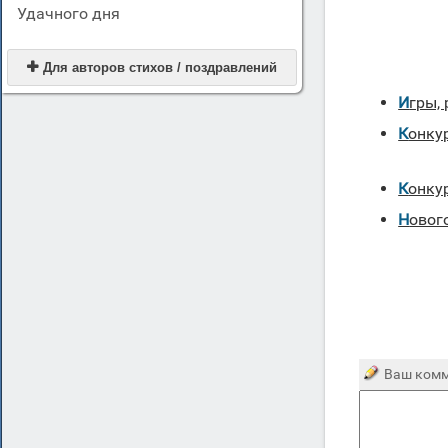
Удачного дня

Для авторов стихов / поздравлений
Игры
Конк
Конк
Ново
Ваш комм