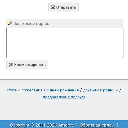

Отправить
Ваш комментарий:

Комментировать
/
/
/
стихи и пожелания
c днем рождения
друзьям и родным
поздравления подруге
Copyright © 2011-2026 Amdoit
|
Обратная связь
|