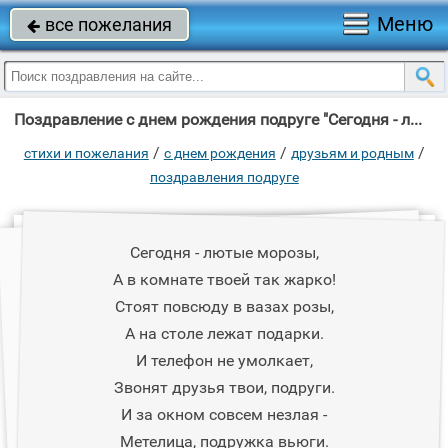
Меню
все пожелания

Поздравление с днем рождения подруге "Сегодня - лютые морозы, А в комнате твоей так жарко!"
/
/
/
стихи и пожелания
c днем рождения
друзьям и родным
поздравления подруге
Сегодня - лютые морозы,
А в комнате твоей так жарко!
Стоят повсюду в вазах розы,
А на столе лежат подарки.
И телефон не умолкает,
Звонят друзья твои, подруги.
И за окном совсем незлая -
Метелица, подружка вьюги.