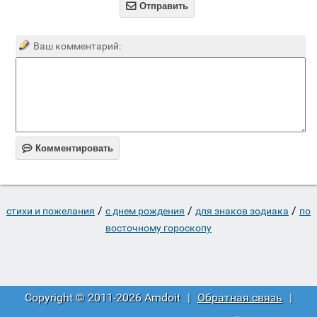

Отправить
Ваш комментарий:

Комментировать
/
/
/
стихи и пожелания
c днем рождения
для знаков зодиака
по
восточному гороскопу
Copyright © 2011-2026 Amdoit
|
Обратная связь
|