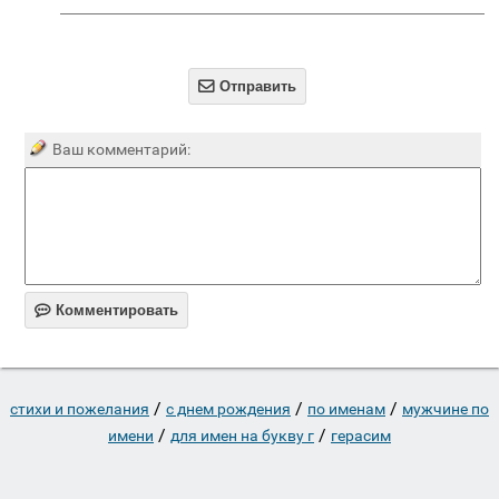

Отправить
Ваш комментарий:

Комментировать
/
/
/
стихи и пожелания
c днем рождения
по именам
мужчине по
/
/
имени
для имен на букву г
герасим