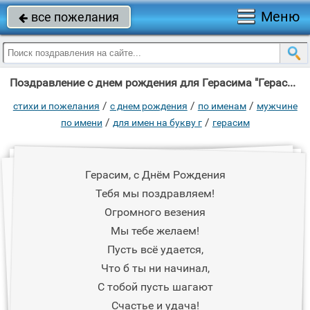
Меню
все пожелания

Поздравление с днем рождения для Герасима "Герасим, с Днём Рождения Тебя мы поздравляем!"
/
/
/
стихи и пожелания
c днем рождения
по именам
мужчине
/
/
по имени
для имен на букву г
герасим
Герасим, с Днём Рождения
Тебя мы поздравляем!
Огромного везения
Мы тебе желаем!
Пусть всё удается,
Что б ты ни начинал,
С тобой пусть шагают
Счастье и удача!