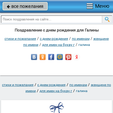
Меню
все пожелания

Поздравление с днем рождения для Галины
/
/
/
стихи и пожелания
c днем рождения
по именам
женщине
/
/
по имени
для имен на букву г
галина
/
/
/
стихи и пожелания
c днем рождения
по именам
женщине по
/
/
имени
для имен на букву г
галина