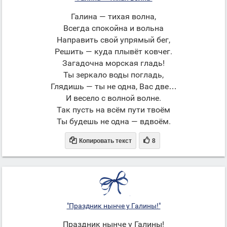
Галина — тихая волна,
Всегда спокойна и вольна
Направить свой упрямый бег,
Решить — куда плывёт ковчег.
Загадочна морская гладь!
Ты зеркало воды погладь,
Глядишь — ты не одна, Вас две…
И весело с волной волне.
Так пусть на всём пути твоём
Ты будешь не одна — вдвоём.


Копировать текст
8
"Праздник нынче у Галины!"
Праздник нынче у Галины!